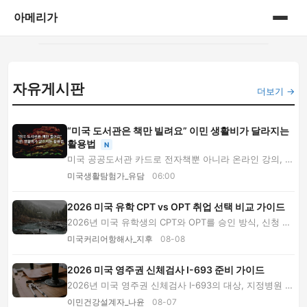
아메리가
홈
자유게시판
category
더보기 →
“미국 도서관은 책만 빌려요” 이민 생활비가 달라지는
활용법
N
미국 공공도서관 카드로 전자책뿐 아니라 온라인 강의, 생
활 장비, 인터넷, 박물관 패스와 영어 프로그...
미국생활탐험가_유담
06:00
2026 미국 유학 CPT vs OPT 취업 선택 비교 가이드
2026년 미국 유학생의 CPT와 OPT를 승인 방식, 신청 비
용, 근무시간, 실업일수, STEM 연장 조건까지 비...
미국커리어항해사_지후
08-08
2026 미국 영주권 신체검사 I-693 준비 가이드
2026년 미국 영주권 신체검사 I-693의 대상, 지정병원 선
택, 비용 비교, 예방접종 기록, 결핵 검사와 봉...
이민건강설계자_나윤
08-07