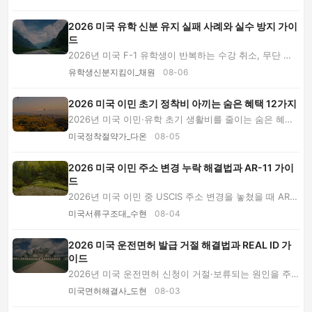
2026 미국 유학 신분 유지 실패 사례와 실수 방지 가이
드
2026년 미국 F-1 유학생이 반복하는 수강 취소, 무단 취
업, 여행 서명, 편입·OPT 일정 실수를 실패 사례...
유학생신분지킴이_채원
08-06
2026 미국 이민 초기 정착비 아끼는 숨은 혜택 12가지
2026년 미국 이민·유학 초기 생활비를 줄이는 숨은 혜택
을 소개합니다. USPS 우편 알림부터 통신비, 공...
미국정착절약가_다온
08-05
2026 미국 이민 주소 변경 누락 해결법과 AR-11 가이
드
2026년 미국 이민 중 USCIS 주소 변경을 놓쳤을 때 AR-1
1 신고부터 누락 통지서·영주권 배송 추적, 이민...
미국서류구조대_수현
08-04
2026 미국 운전면허 발급 거절 해결법과 REAL ID 가
이드
2026년 미국 운전면허 신청이 거절·보류되는 원인을 주
소 증명, 이름 불일치, SAVE 확인, 시험 탈락, RE...
미국면허해결사_도현
08-03