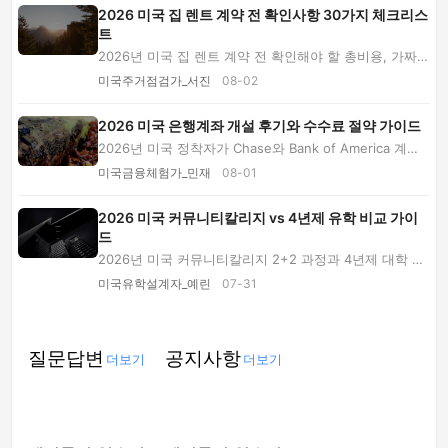
2026 미국 집 렌트 계약 전 확인사항 30가지 체크리스
트
2026년 미국 집 렌트 계약 전 확인해야 할 총비용, 가짜
매물 판별, 시설 점검, 보증금·해지 조항과 입...
미국주거점검가_서진
08-02
2026 미국 은행계좌 개설 후기와 수수료 절약 가이드
2026년 미국 정착자가 Chase와 Bank of America 계좌
를 직접 개설·사용하며 확인한 준비 서류, 월 수수...
미국금융체험가_민재
08-01
2026 미국 커뮤니티칼리지 vs 4년제 유학 비교 가이
드
2026년 미국 커뮤니티칼리지 2+2 과정과 4년제 대학 직
행을 학비, 편입, 학점 인정, F-1 비자, 취업 준...
미국유학설계자_예린
07-31
질문답변
공지사항
더보기
더보기